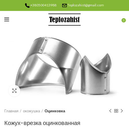
+380500413988
Teplozahist@gmail.com
0
Нажмите, чтобы увеличить
Главная
окожушка
Оцинковка
Кожух-врезка оцинкованная