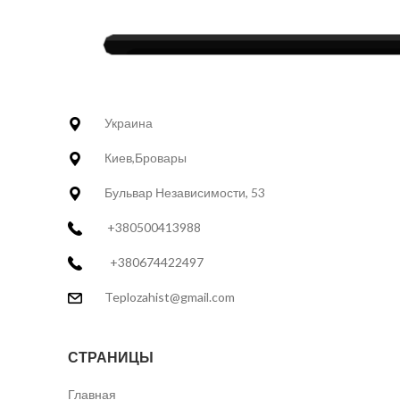
Украина
Киев,Бровары
Бульвар Независимости, 53
+380500413988
+380674422497
Teplozahist@gmail.com
СТРАНИЦЫ
Главная