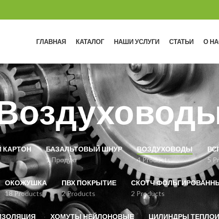
ГЛАВНАЯ
КАТАЛОГ
НАШИ УСЛУГИ
СТАТЬИ
О НА
Воздуховод
 КАРТОН
БАЗАЛЬТОВЫЙ ШНУР
ВОЗДУХОВОДЫ
ВС
1 Продукт
4 Products
5 P
ОКОЖУШКА
ПВХ ПОКРЫТИЕ
СКОТЧ ФОЛЬГИРОВАНН
18 Products
2 Products
2 Products
ИЗОЛЯЦИЯ
ХОМУТЫ НЕЙЛОНОВЫЕ
ЦИЛИНДРЫ ТЕПЛО