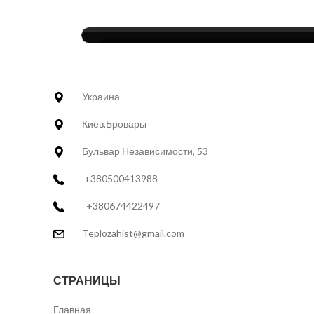
Украина
Киев,Бровары
Бульвар Независимости, 53
+380500413988
+380674422497
Teplozahist@gmail.com
СТРАНИЦЫ
Главная