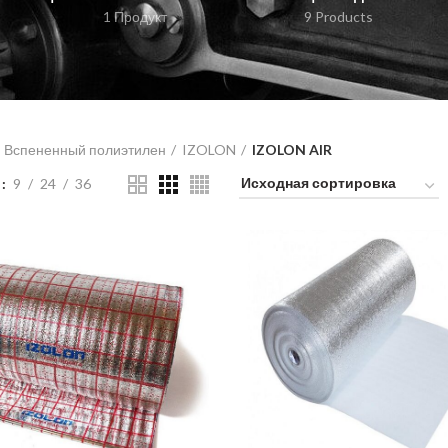
1 Продукт
9 Products
Вспененный полиэтилен
IZOLON
IZOLON AIR
ь
9
24
36