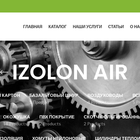
ГЛАВНАЯ
КАТАЛОГ
НАШИ УСЛУГИ
СТАТЬИ
О НА
IZOLON AIR
 КАРТОН
БАЗАЛЬТОВЫЙ ШНУР
ВОЗДУХОВОДЫ
ВС
1 Продукт
4 Products
5 P
ОКОЖУШКА
ПВХ ПОКРЫТИЕ
СКОТЧ ФОЛЬГИРОВАНН
18 Products
2 Products
2 Products
ИЗОЛЯЦИЯ
ХОМУТЫ НЕЙЛОНОВЫЕ
ЦИЛИНДРЫ ТЕПЛО