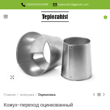
+380500413988
Teplozahist@gmail.com
0
Нажмите, чтобы увеличить
Главная
окожушка
Оцинковка
Кожух-переход оцинкованный