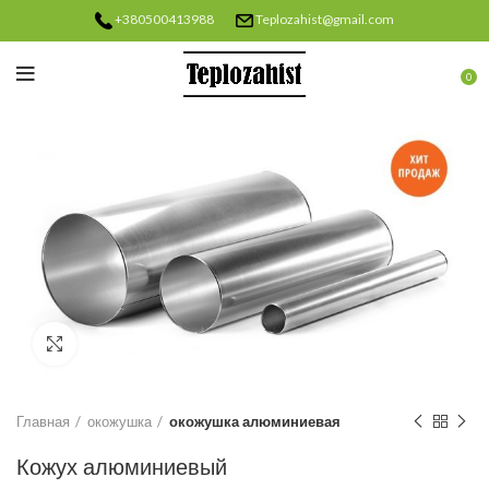
+380500413988
Teplozahist@gmail.com
0
Нажмите, чтобы увеличить
Главная
окожушка
окожушка алюминиевая
Кожух алюминиевый