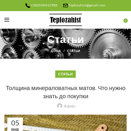
+380500413988
Teplozahist@gmail.com
0
Статьи
ДОМА
СТАТЬИ
СТАТЬИ
Толщина минераловатных матов. Что нужно
знать до покупки
Admin
05
ЯНВ