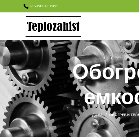
+380500413988
Обогр
емко
ДОМА
ОБОГРЕВ И ТЕ