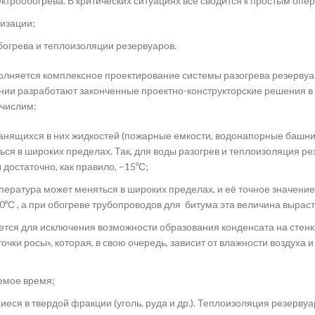
трообогрева. В критических ситуациях всё сводится к простым опе
тизации;
богрева и теплоизоляции резервуаров.
полняется комплексное проектирование системы разогрева резерв
ии разработают законченные проектно-конструкторские решения в т
ечислим:
нящихся в них жидкостей (пожарные емкости, водонапорные башни, 
я в широких пределах. Так, для воды разогрев и теплоизоляция ре
достаточно, как правило, –15ºС;
мпература может меняться в широких пределах, и её точное значен
0ºС , а при обогреве трубопроводов для битума эта величина выраст
тся для исключения возможности образования конденсата на стенк
чки росы», которая, в свою очередь, зависит от влажности воздуха
емое время;
еся в твердой фракции (уголь, руда и др.). Теплоизоляция резерву