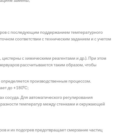
рациям замены;
уаров с последующим поддержанием температурного
очном соответствии с техническим заданием и с учетом
цистерны с химическими реагентами и др.). При этом
зервуаров рассчитываются таким образом, чтобы
ие определяется производственным процессом.
ает до +180ºС;
ах сосуда. Для автоматического регулирования
 и разности температур между стенками и окружающей
аров и их подогрев предотвращает смерзание частиц