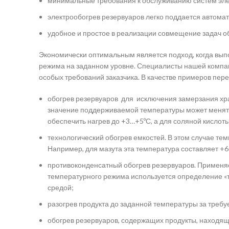
минимальные требования к обслуживанию систем элек
электрообогрев резервуаров легко поддается автома
удобное и простое в реализации совмещение задач о
Экономически оптимальным является подход, когда вы
режима на заданном уровне. Специалисты нашей компан
особых требований заказчика. В качестве примеров пер
обогрев резервуаров для исключения замерзания хра
значение поддерживаемой температуры может менятьс
обеспечить нагрев до +3…+5ºС, а для соляной кислоты 
технологический обогрев емкостей. В этом случае те
Например, для мазута эта температура составляет +6
противоконденсатный обогрев резервуаров. Применяе
температурного режима используется определение «то
средой;
разогрев продукта до заданной температуры за требу
обогрев резервуаров, содержащих продукты, находящи