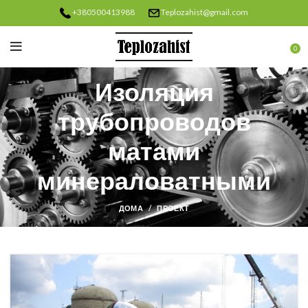
+380500413988
Teplozahist@gmail.com
0
Изоляция
трубопроводов
матами
минераловатными
ДОМА
ПРОЕКТ